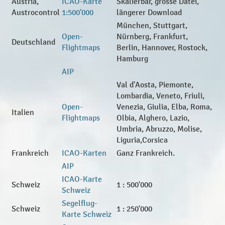
Austria,
ICAO-Karte
Skalierbar, grosse Datei,
Austrocontrol
1:500'000
längerer Download
München, Stuttgart,
Open-
Nürnberg, Frankfurt,
Deutschland
Flightmaps
Berlin, Hannover, Rostock,
Hamburg
AIP
Val d'Aosta, Piemonte,
Lombardia, Veneto, Friuli,
Open-
Venezia, Giulia, Elba, Roma,
Italien
Flightmaps
Olbia, Alghero, Lazio,
Umbria, Abruzzo, Molise,
Liguria,Corsica
Frankreich
ICAO-Karten
Ganz Frankreich.
AIP
ICAO-Karte
Schweiz
1 : 500'000
Schweiz
Segelflug-
Schweiz
1 : 250'000
Karte Schweiz